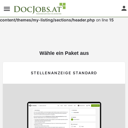
Warning
: Undefined array key "medium" in
/var/www/vhosts/mkggnazs.host241.checkdomain.de/htdocs/w
content/themes/my-listing/sections/header.php
on line
15
Wähle ein Paket aus
STELLENANZEIGE STANDARD